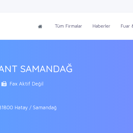
Tüm Firmalar
Haberler
Fuar &
RANT SAMANDAĞ
Fax Aktif Değil
, 31800 Hatay / Samandağ