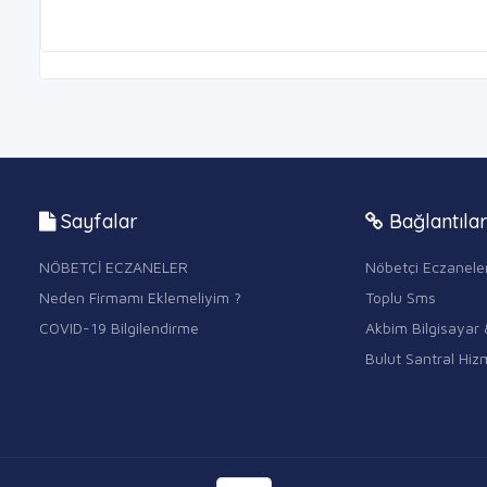
Sayfalar
Bağlantıla
NÖBETÇİ ECZANELER
Nöbetçi Eczanele
Neden Firmamı Eklemeliyim ?
Toplu Sms
COVID-19 Bilgilendirme
Akbim Bilgisayar 
Bulut Santral Hizm