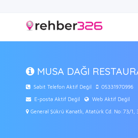
MUSA DAĞI RESTAU
Sabit Telefon Aktif Değil
05331970996
E-posta Aktif Değil
Web Aktif Değil
General Şükrü Kanatlı, Atatürk Cd. No:73/1