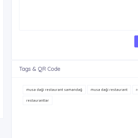
Tags & QR Code
musa daği restaurant samandağ
musa daği restaurant
r
restaurantlar