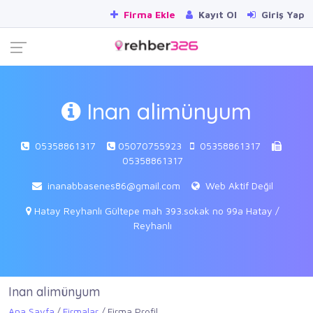
Firma Ekle
Kayıt Ol
Giriş Yap
Inan alimünyum
05358861317
05070755923
05358861317
05358861317
inanabbasenes86@gmail.com
Web Aktif Değil
Hatay Reyhanlı Gültepe mah 393.sokak no 99a Hatay /
Reyhanlı
Inan alimünyum
Ana Sayfa
Firmalar
Firma Profil