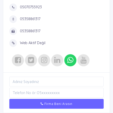
05070755923
05358861317
05358861317
Web Aktif Değil
Firma Beni Arasın