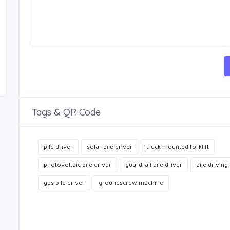
Tags & QR Code
pile driver
solar pile driver
truck mounted forklift
photovoltaic pile driver
guardrail pile driver
pile driving
gps pile driver
groundscrew machine