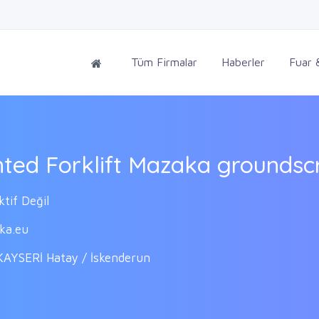
Tüm Firmalar
Haberler
Fuar &
nted Forklift Mazaka grounds
tif Değil
ka.eu
KAYSERİ Hatay / İskenderun