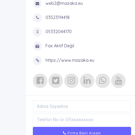
web2@mazaka.eu
03523114418
05332044170
Fax Aktif Değil
https://www.mazaka.eu
Firma Beni Arasın