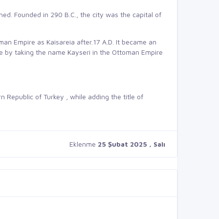
shed. Founded in 290 B.C., the city was the capital of
man Empire as Kaisareia after.17 A.D. It became an
re by taking the name Kayseri in the Ottoman Empire
n Republic of Turkey , while adding the title of
Eklenme
25 Şubat 2025 , Salı