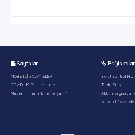
Sayfalar
Bağlantıla
NÖBETÇİ ECZANELER
Bulut Santral Hizm
COVID-19 Bilgilendirme
Toplu Sms
Neden Firmamı Eklemeliyim ?
Akbim Bilgisayar 
Nöbetçi Eczanele