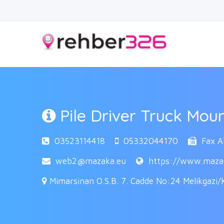
Pile Driver Truck Mou
03523114418
05332044170
Fax Ak
web2@mazaka.eu
https://www.maza
Mimarsinan O.S.B. 7. Cadde No:24 Melikgazi/