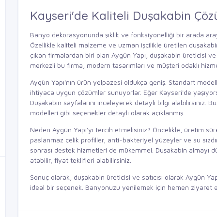
Kayseri'de Kaliteli Duşakabin Çöz
Banyo dekorasyonunda şıklık ve fonksiyonelliği bir arada ara
Özellikle kaliteli malzeme ve uzman işçilikle üretilen duşakab
çıkan firmalardan biri olan
Aygün Yapı
, duşakabin üreticisi ve
merkezli bu firma, modern tasarımları ve müşteri odaklı hizmet
Aygün Yapı'nın ürün yelpazesi oldukça geniş. Standart model
ihtiyaca uygun çözümler sunuyorlar. Eğer Kayseri'de yaşıyorsa
Duşakabin
sayfalarını inceleyerek detaylı bilgi alabilirsiniz.
modelleri gibi seçenekler detaylı olarak açıklanmış.
Neden Aygün Yapı'yı tercih etmelisiniz? Öncelikle, üretim sür
paslanmaz çelik profiller, anti-bakteriyel yüzeyler ve su sızd
sonrası destek hizmetleri de mükemmel. Duşakabin almayı 
atabilir, fiyat teklifleri alabilirsiniz.
Sonuç olarak, duşakabin üreticisi ve satıcısı olarak Aygün Yap
ideal bir seçenek. Banyonuzu yenilemek için hemen ziyaret e