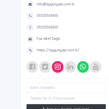
info@aygunyapi.com.tr
05325563650
05325563650
Fax Aktif Değil
https://aygunyapi.com.tr/
Beni Ara Özelliği Aktif Değil