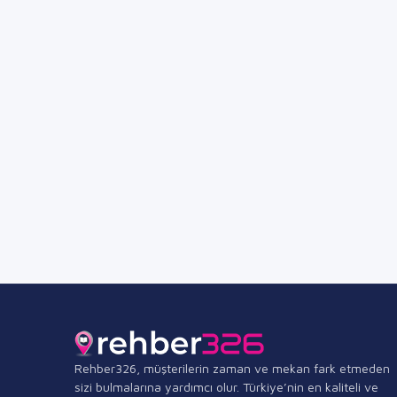
Rehber326, müşterilerin zaman ve mekan fark etmeden
sizi bulmalarına yardımcı olur. Türkiye’nin en kaliteli ve