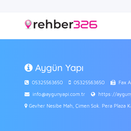
Aygün Yapı
05325563650
05325563650
Fax Ak
info@aygunyapi.com.tr
https://aygun
Gevher Nesibe Mah, Çimen Sok. Pera Plaza Ka