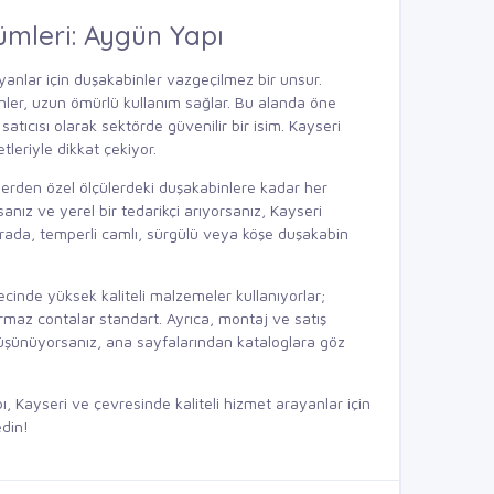
ümleri: Aygün Yapı
yanlar için duşakabinler vazgeçilmez bir unsur.
inler, uzun ömürlü kullanım sağlar. Bu alanda öne
 satıcısı olarak sektörde güvenilir bir isim. Kayseri
leriyle dikkat çekiyor.
lerden özel ölçülerdeki duşakabinlere kadar her
nız ve yerel bir tedarikçi arıyorsanız,
Kayseri
 Burada, temperli camlı, sürgülü veya köşe duşakabin
ecinde yüksek kaliteli malzemeler kullanıyorlar;
ırmaz contalar standart. Ayrıca, montaj ve satış
düşünüyorsanız,
ana sayfalarından
kataloglara göz
ı, Kayseri ve çevresinde kaliteli hizmet arayanlar için
din!