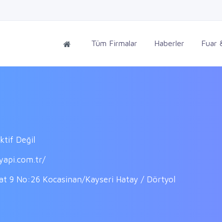
Tüm Firmalar
Haberler
Fuar &
tif Değil
yapi.com.tr/
t 9 No:26 Kocasinan/Kayseri Hatay / Dörtyol