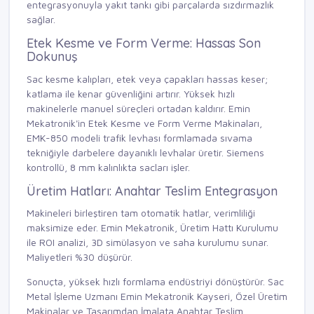
entegrasyonuyla yakıt tankı gibi parçalarda sızdırmazlık
sağlar.
Etek Kesme ve Form Verme: Hassas Son
Dokunuş
Sac kesme kalıpları, etek veya çapakları hassas keser;
katlama ile kenar güvenliğini artırır. Yüksek hızlı
makinelerle manuel süreçleri ortadan kaldırır. Emin
Mekatronik'in
Etek Kesme ve Form Verme Makinaları
,
EMK-850 modeli trafik levhası formlamada sıvama
tekniğiyle darbelere dayanıklı levhalar üretir. Siemens
kontrollü, 8 mm kalınlıkta sacları işler.
Üretim Hatları: Anahtar Teslim Entegrasyon
Makineleri birleştiren tam otomatik hatlar, verimliliği
maksimize eder. Emin Mekatronik,
Üretim Hattı Kurulumu
ile ROI analizi, 3D simülasyon ve saha kurulumu sunar.
Maliyetleri %30 düşürür.
Sonuçta, yüksek hızlı formlama endüstriyi dönüştürür.
Sac
Metal İşleme Uzmanı Emin Mekatronik Kayseri
,
Özel Üretim
Makinalar
ve
Tasarımdan İmalata Anahtar Teslim