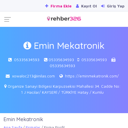
Firma Ekle
Kayıt Ol
Giriş Yap
Emin Mekatronik
05335634593
05335634593
05335634593
05335634593
xowaloc213@inilas.com
https://eminmekatronik.com/
Organize Sanayi Bölgesi Karpuzsekisi Mahallesi 34. Cadde No:
1 J Hacılar/ KAYSERİ / TÜRKİYE Hatay / Kumlu
Emin Mekatronik
Ana Sayfa
Firmalar
Firma Profil