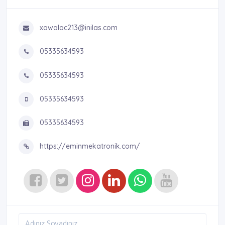
xowaloc213@inilas.com
05335634593
05335634593
05335634593
05335634593
https://eminmekatronik.com/