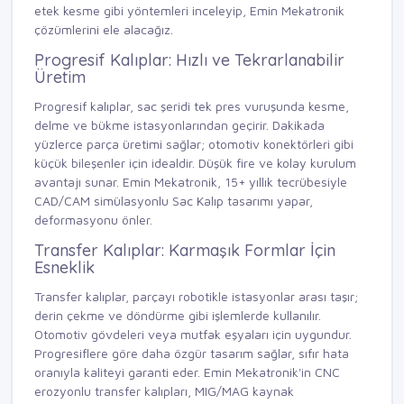
etek kesme gibi yöntemleri inceleyip,
Emin Mekatronik
çözümlerini ele alacağız.
Progresif Kalıplar: Hızlı ve Tekrarlanabilir
Üretim
Progresif kalıplar, sac şeridi tek pres vuruşunda kesme,
delme ve bükme istasyonlarından geçirir. Dakikada
yüzlerce parça üretimi sağlar; otomotiv konektörleri gibi
küçük bileşenler için idealdir. Düşük fire ve kolay kurulum
avantajı sunar. Emin Mekatronik, 15+ yıllık tecrübesiyle
CAD/CAM simülasyonlu
Sac Kalıp
tasarımı yapar,
deformasyonu önler.
Transfer Kalıplar: Karmaşık Formlar İçin
Esneklik
Transfer kalıplar, parçayı robotikle istasyonlar arası taşır;
derin çekme ve döndürme gibi işlemlerde kullanılır.
Otomotiv gövdeleri veya mutfak eşyaları için uygundur.
Progresiflere göre daha özgür tasarım sağlar, sıfır hata
oranıyla kaliteyi garanti eder. Emin Mekatronik'in CNC
erozyonlu transfer kalıpları, MIG/MAG kaynak