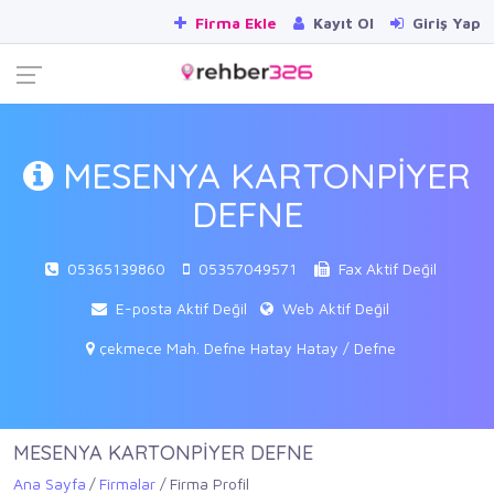
Firma Ekle
Kayıt Ol
Giriş Yap
MESENYA KARTONPİYER
DEFNE
05365139860
05357049571
Fax Aktif Değil
E-posta Aktif Değil
Web Aktif Değil
çekmece Mah. Defne Hatay Hatay / Defne
MESENYA KARTONPİYER DEFNE
Ana Sayfa
Firmalar
Firma Profil