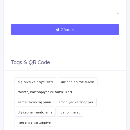
Gönder
Tags & QR Code
alçı sıva ve boya işleri
alçıpan bölme duvar
montaj kartonpiyer ve tamir işleri
asma tavan taş yünü
stropiyer kartonpiyer
dış cephe mantolama
pano i̇malat
mesenya kartonpi̇yer