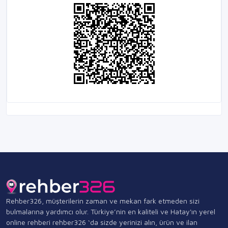
Rehber326, müşterilerin zaman ve mekan fark etmeden sizi
bulmalarına yardımcı olur. Türkiye’nin en kaliteli ve Hatay'ın yerel
online rehberi rehber326 ‘da sizde yerinizi alın, ürün ve ilan