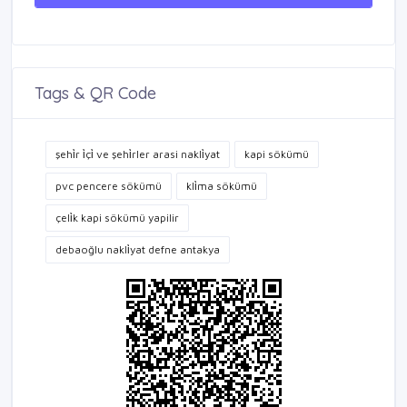
Tags & QR Code
şehi̇r i̇çi̇ ve şehi̇rler arasi nakli̇yat
kapi sökümü
pvc pencere sökümü
kli̇ma sökümü
çeli̇k kapi sökümü yapilir
debaoğlu nakli̇yat defne antakya