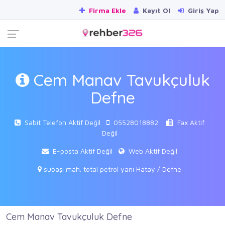
Firma Ekle
Kayıt Ol
Giriş Yap
Cem Manav Tavukçuluk
Defne
Sabit Telefon Aktif Değil
05528018882
Fax Aktif
Değil
E-posta Aktif Değil
Web Aktif Değil
subaşı mah. total petrol yanı Hatay / Defne
Cem Manav Tavukçuluk Defne