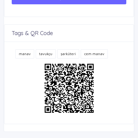
Tags & QR Code
manav
tavukçu
şarküteri
cem manav