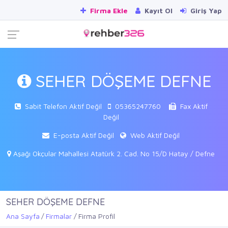
Firma Ekle
Kayıt Ol
Giriş Yap
SEHER DÖŞEME DEFNE
Sabit Telefon Aktif Değil
05365247760
Fax Aktif
Değil
E-posta Aktif Değil
Web Aktif Değil
Aşağı Okçular Mahallesi Atatürk 2. Cad. No 15/D Hatay / Defne
SEHER DÖŞEME DEFNE
Ana Sayfa
Firmalar
Firma Profil