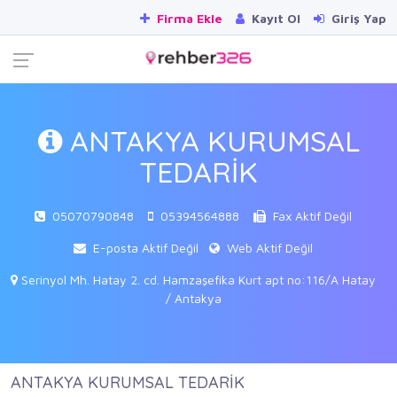
Firma Ekle
Kayıt Ol
Giriş Yap
ANTAKYA KURUMSAL
TEDARİK
05070790848
05394564888
Fax Aktif Değil
E-posta Aktif Değil
Web Aktif Değil
Serinyol Mh. Hatay 2. cd. Hamzaşefika Kurt apt no:116/A Hatay
/ Antakya
ANTAKYA KURUMSAL TEDARİK