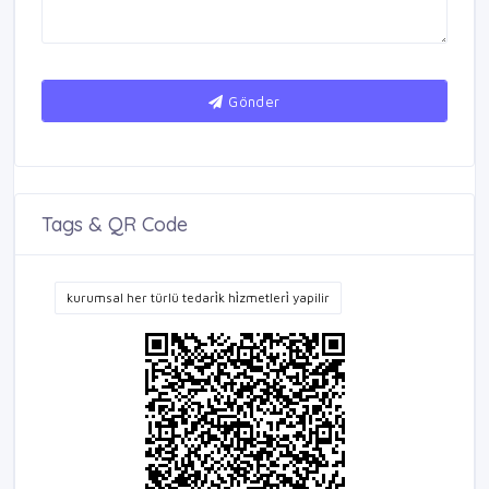
Gönder
Tags & QR Code
kurumsal her türlü tedari̇k hi̇zmetleri̇ yapilir