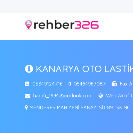
KANARYA OTO LASTİK
05349124716
05464967087
Fax Ak
hanifi_1994@outlook.com
Web Aktif D
MENDERES MAH.YENİ SANAYİ SİT.891 SK.NO:26