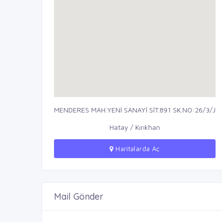
MENDERES MAH.YENİ SANAYİ SİT.891 SK.NO:26/3/J
Hatay / Kırıkhan
Haritalarda Aç
Mail Gönder