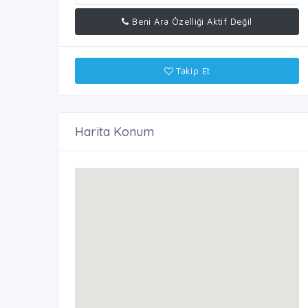
Beni Ara Özelliği Aktif Değil
Takip Et
Harita Konum