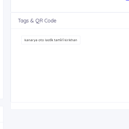
Tags & QR Code
kanarya oto lasti̇k tami̇ri̇ kirikhan