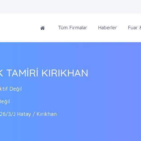
Tüm Firmalar
Haberler
Fuar &
 TAMİRİ KIRIKHAN
tif Değil
eğil
/3/J Hatay / Kırıkhan