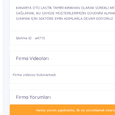
KANARYA OTO LASTİK TAMİRİ KIRIKHAN OLARAK SÜREKLİ AR
SAĞLAMAK, BU SAYEDE MÜŞTERİLERİMİZİN GÜVENİNİ ALMAK, 
SUNMAK İÇİN SEKTÖRE EMİN ADIMLARLA DEVAM EDİYORUZ.
İşletme ID : #4715
Firma Videoları
Firma videosu bulunamadı.
Firma Yorumları
Henüz yorum yapılmamış, ilk siz yorumlamak isterse