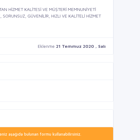
TAN HİZMET KALİTESİ VE MÜŞTERİ MEMNUNİYETİ
SORUNSUZ, GÜVENİLİR, HIZLI VE KALİTELİ HİZMET
Eklenme
21 Temmuz 2020 , Salı
niz aşağıda bulunan formu kullanabilirsiniz.