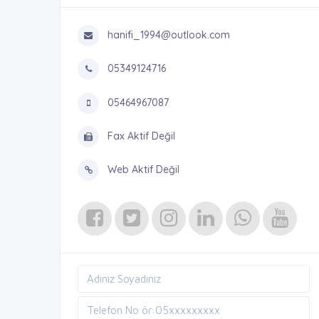
hanifi_1994@outlook.com
05349124716
05464967087
Fax Aktif Değil
Web Aktif Değil