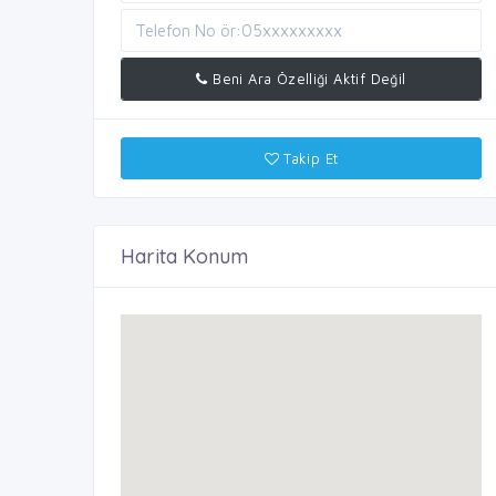
Beni Ara Özelliği Aktif Değil
Takip Et
Harita Konum