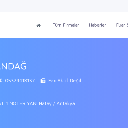
Tüm Firmalar
Haberler
Fuar &
ANDAĞ
05324418137
Fax Aktif Değil
:1 NOTER YANI Hatay / Antakya