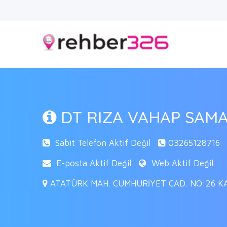
DT RIZA VAHAP SAM
Sabit Telefon Aktif Değil
03265128716
E-posta Aktif Değil
Web Aktif Değil
ATATÜRK MAH. CUMHURİYET CAD. NO:26 KAT