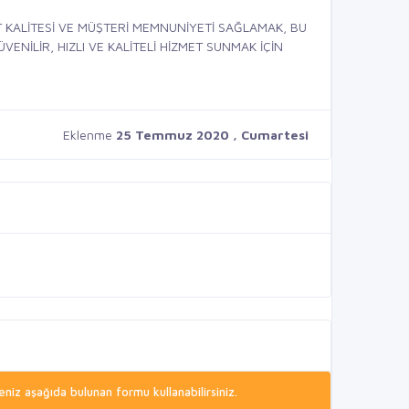
 KALİTESİ VE MÜŞTERİ MEMNUNİYETİ SAĞLAMAK, BU
ENİLİR, HIZLI VE KALİTELİ HİZMET SUNMAK İÇİN
Eklenme
25 Temmuz 2020 , Cumartesi
niz aşağıda bulunan formu kullanabilirsiniz.