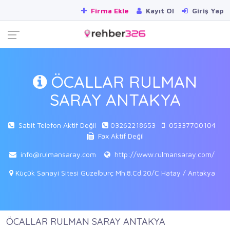
Firma Ekle
Kayıt Ol
Giriş Yap
ÖCALLAR RULMAN
SARAY ANTAKYA
Sabit Telefon Aktif Değil
03262218653
05337700104
Fax Aktif Değil
info@rulmansaray.com
http://www.rulmansaray.com/
Küçük Sanayi Sitesi Güzelburç Mh.8.Cd.20/C Hatay / Antakya
ÖCALLAR RULMAN SARAY ANTAKYA