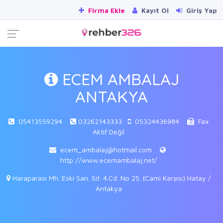
Firma Ekle
Kayıt Ol
Giriş Yap
ECEM AMBALAJ
ANTAKYA
05413559294
03262143333
05324436984
Fax
Aktif Değil
ecem_ambalaj@hotmail.com
http://www.ecemambalaj.net/
Haraparası Mh. Eski San. Sit. 4.Cd. No 25. (Cami Karşısı) Hatay /
Antakya