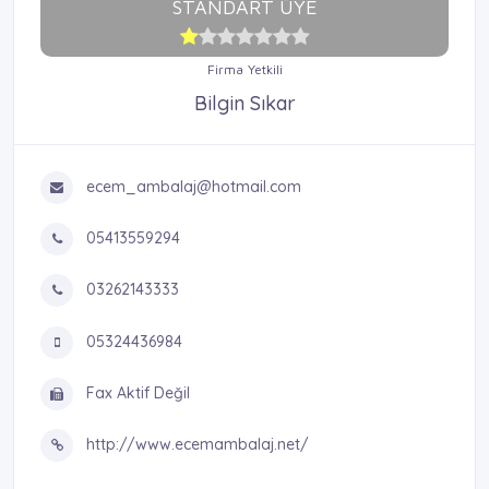
STANDART ÜYE
Firma Yetkili
Bilgin Sıkar
ecem_ambalaj@hotmail.com
05413559294
03262143333
05324436984
Fax Aktif Değil
http://www.ecemambalaj.net/