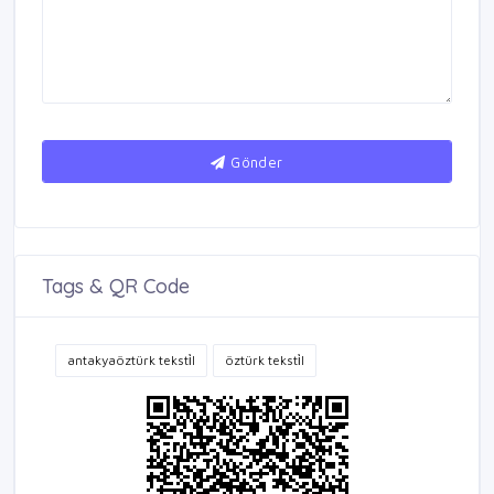
Gönder
Tags & QR Code
antakyaöztürk teksti̇l
öztürk teksti̇l