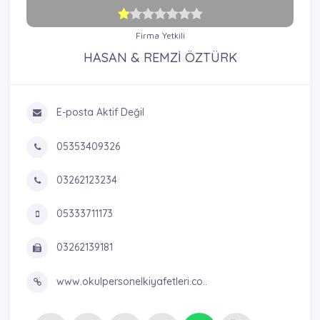
Firma Yetkili
HASAN & REMZİ ÖZTÜRK
E-posta Aktif Değil
05353409326
03262123234
05333711173
03262139181
www.okulpersonelkiyafetleri.co..