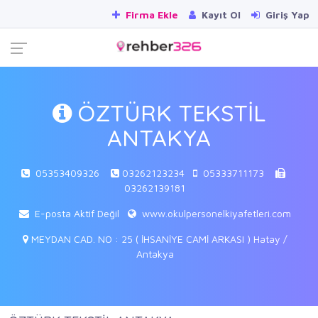
Firma Ekle
Kayıt Ol
Giriş Yap
ÖZTÜRK TEKSTİL
ANTAKYA
05353409326
03262123234
05333711173
03262139181
E-posta Aktif Değil
www.okulpersonelkiyafetleri.com
MEYDAN CAD. NO : 25 ( İHSANİYE CAMİ ARKASI ) Hatay /
Antakya