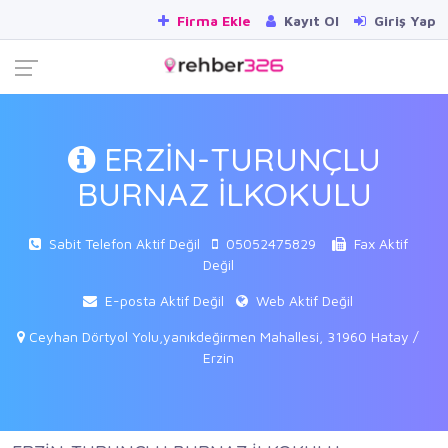
Firma Ekle
Kayıt Ol
Giriş Yap
ERZİN-TURUNÇLU
BURNAZ İLKOKULU
Sabit Telefon Aktif Değil
05052475829
Fax Aktif
Değil
E-posta Aktif Değil
Web Aktif Değil
Ceyhan Dörtyol Yolu,yanıkdeğirmen Mahallesi, 31960 Hatay /
Erzin