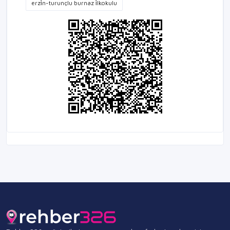
erzi̇n-turunçlu burnaz i̇lkokulu