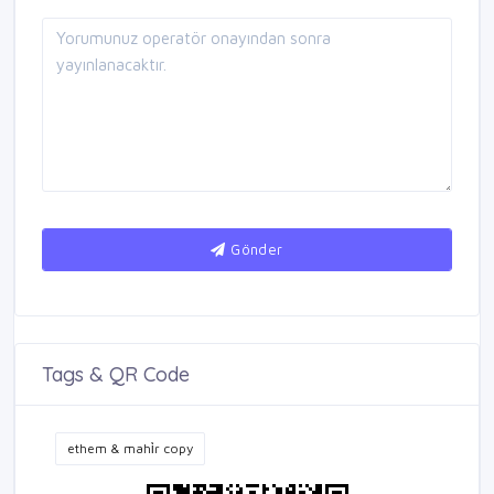
Gönder
Tags & QR Code
ethem & mahi̇r copy