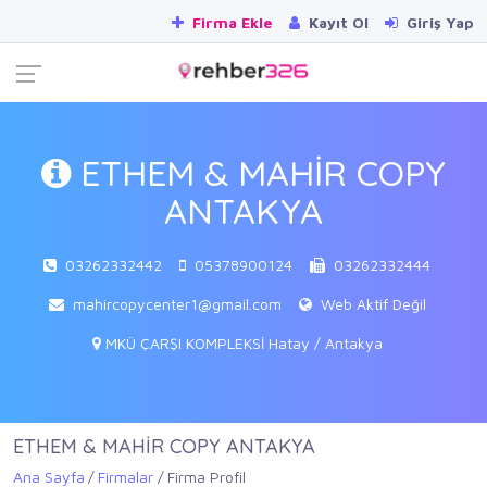
Firma Ekle
Kayıt Ol
Giriş Yap
ETHEM & MAHİR COPY
ANTAKYA
03262332442
05378900124
03262332444
mahircopycenter1@gmail.com
Web Aktif Değil
MKÜ ÇARŞI KOMPLEKSİ Hatay / Antakya
ETHEM & MAHİR COPY ANTAKYA
Ana Sayfa
Firmalar
Firma Profil