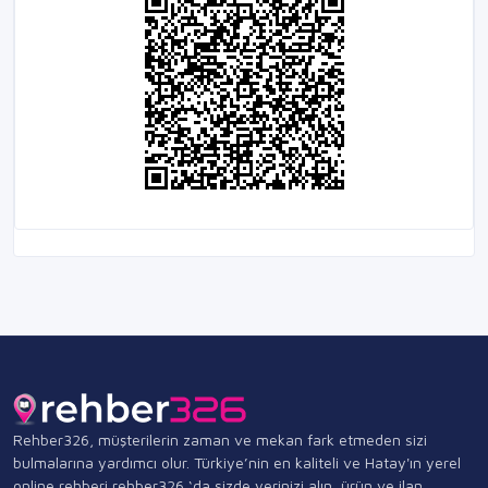
Rehber326, müşterilerin zaman ve mekan fark etmeden sizi
bulmalarına yardımcı olur. Türkiye’nin en kaliteli ve Hatay'ın yerel
online rehberi rehber326 ‘da sizde yerinizi alın, ürün ve ilan