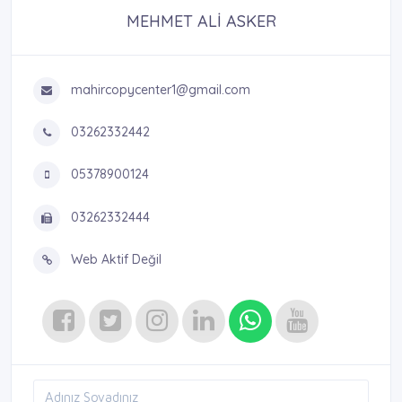
MEHMET ALİ ASKER
mahircopycenter1@gmail.com
03262332442
05378900124
03262332444
Web Aktif Değil