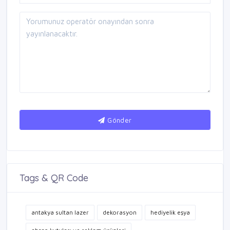
Gönder
Tags & QR Code
antakya sultan lazer
dekorasyon
hediyelik eşya