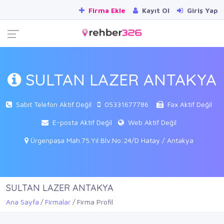
Firma Ekle
Kayıt Ol
Giriş Yap
SULTAN LAZER ANTAKYA
Sabit Telefon Aktif Değil
05331677786
Fax Aktif Değil
E-posta Aktif Değil
Web Aktif Değil
Ürgenpaşa Mah.75.Yıl Blv.No:24/D Hatay / Antakya
SULTAN LAZER ANTAKYA
Ana Sayfa
Firmalar
Firma Profil