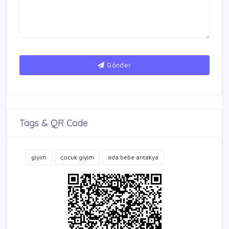
Gönder
Tags & QR Code
giyim
çocuk giyim
ada bebe antakya