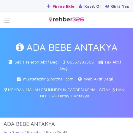
Firma Ekle
Kayıt Ol
Giriş Yap
ADA BEBE ANTAKYA
Sabit Telefon Aktif Değil
05357233606
Fax Aktif
Değil
mustafazihri@hotmail.com
Web Aktif Değil
MEYDAN MAHALLESİ İNNEİPLİK CADDESİ KEMAL GİRAY İŞ HANI
NO. 35/K Hatay / Antakya
ADA BEBE ANTAKYA
Ana Sayfa
Firmalar
Firma Profil