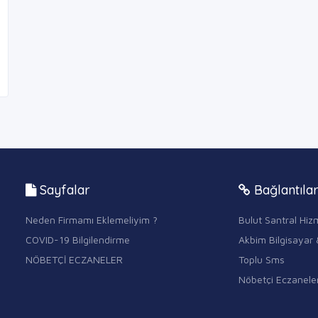
Sayfalar
Bağlantıla
Neden Firmamı Eklemeliyim ?
Bulut Santral Hizm
COVID-19 Bilgilendirme
Akbim Bilgisayar 
NÖBETÇİ ECZANELER
Toplu Sms
Nöbetçi Eczanele