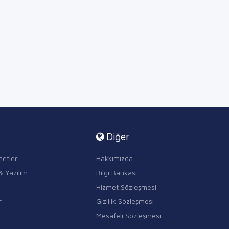
r
Diğer
etleri
Hakkımızda
& Yazılım
Bilgi Bankası
Hizmet Sözleşmesi
r
Gizlilik Sözleşmesi
Mesafeli Sözleşmesi