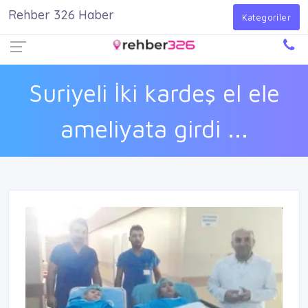
Rehber 326 Haber
Firma Ekle
Kayıt Ol
Giriş Yap
Kategoriler
Suriyeli İki kardeş el ele
ameliyata girdi ...