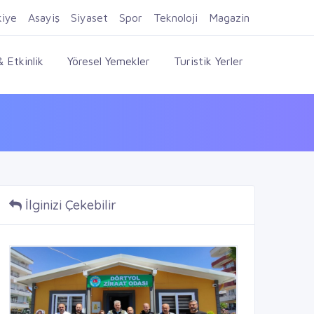
Firma Ekle
Kayıt Ol
Giriş Yap
kiye
Asayiş
Siyaset
Spor
Teknoloji
Magazin
 Etkinlik
Yöresel Yemekler
Turistik Yerler
İlginizi Çekebilir