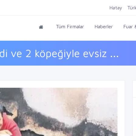
Hatay
Tür
Tüm Firmalar
Haberler
Fuar &
i ve 2 köpeğiyle evsiz ...