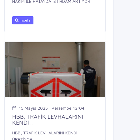
HAKİM İLE HATAYDA İSTİHDAM ARTIYOR
İncele
15 Mayıs 2025 , Perşembe 12:04
HBB, TRAFİK LEVHALARINI
KENDİ ...
HBB, TRAFİK LEVHALARINI KENDİ
ÜRETİYOR