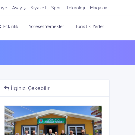
Firma Ekle
Kayıt Ol
Giriş Yap
kiye
Asayiş
Siyaset
Spor
Teknoloji
Magazin
 Etkinlik
Yöresel Yemekler
Turistik Yerler
İlginizi Çekebilir