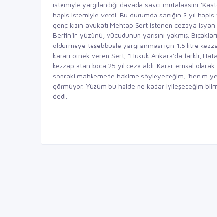
istemiyle yargılandığı davada savcı mütalaasını "Kas
hapis istemiyle verdi. Bu durumda sanığın 3 yıl hapi
genç kızın avukatı Mehtap Sert istenen cezaya isyan e
Berfin'in yüzünü, vücudunun yarısını yakmış. Bıçakla
öldürmeye teşebbüsle yargılanması için 1.5 litre kez
kararı örnek veren Sert, "Hukuk Ankara'da farklı, Hat
kezzap atan koca 25 yıl ceza aldı. Karar emsal olarak d
sonraki mahkemede hakime söyleyeceğim, 'benim yeri
görmüyor. Yüzüm bu halde ne kadar iyileşeceğim bil
dedi.