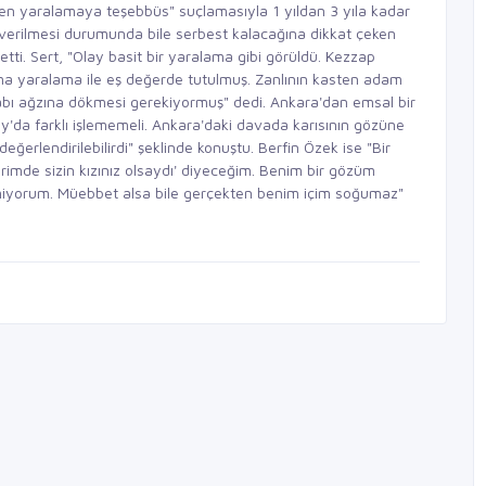
ten yaralamaya teşebbüs" suçlamasıyla 1 yıldan 3 yıla kadar
s verilmesi durumunda bile serbest kalacağına dikkat çeken
tti. Sert, "Olay basit bir yaralama gibi görüldü. Kezzap
ma yaralama ile eş değerde tutulmuş. Zanlının kasten adam
zabı ağzına dökmesi gerekiyormuş" dedi. Ankara'dan emsal bir
ay'da farklı işlememeli. Ankara'daki davada karısının gözüne
eğerlendirilebilirdi" şeklinde konuştu. Berfin Özek ise "Bir
mde sizin kızınız olsaydı' diyeceğim. Benim bir gözüm
miyorum. Müebbet alsa bile gerçekten benim içim soğumaz"