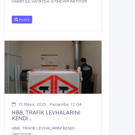
HAKİM İLE HATAYDA İSTİHDAM ARTIYOR
İncele
15 Mayıs 2025 , Perşembe 12:04
HBB, TRAFİK LEVHALARINI
KENDİ ...
HBB, TRAFİK LEVHALARINI KENDİ
ÜRETİYOR