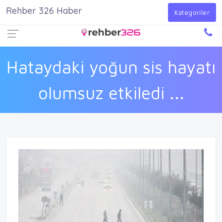
Rehber 326 Haber
Firma Ekle
Kayıt Ol
Giriş Yap
Kategoriler
Hataydaki yoğun sis hayatı
olumsuz etkiledi ...