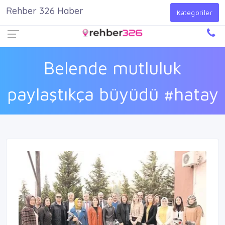
Rehber 326 Haber
Firma Ekle
Kayıt Ol
Giriş Yap
Kategoriler
Belende mutluluk
paylaştıkça büyüdü #hatay