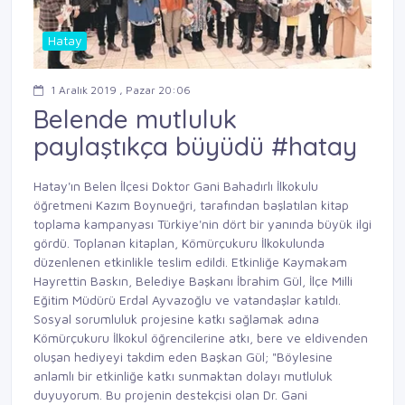
Hatay
1 Aralık 2019 , Pazar 20:06
Belende mutluluk
paylaştıkça büyüdü #hatay
Hatay'ın
Belen İlçesi Doktor Gani Bahadırlı İlkokulu
öğretmeni Kazım Boynueğri, tarafından başlatılan kitap
toplama kampanyası Türkiye'nin dört bir yanında büyük ilgi
gördü. Toplanan kitaplan, Kömürçukuru İlkokulunda
düzenlenen etkinlikle teslim edildi. Etkinliğe Kaymakam
Hayrettin Baskın, Belediye Başkanı İbrahim Gül, İlçe Milli
Eğitim Müdürü Erdal Ayvazoğlu ve vatandaşlar katıldı.
Sosyal sorumluluk projesine katkı sağlamak adına
Kömürçukuru İlkokul öğrencilerine atkı, bere ve eldivenden
oluşan hediyeyi takdim eden Başkan Gül; "Böylesine
anlamlı bir etkinliğe katkı sunmaktan dolayı mutluluk
duyuyorum. Bu projenin destekçisi olan Dr. Gani