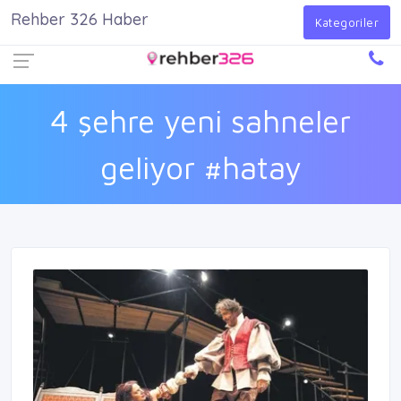
Rehber 326 Haber
Firma Ekle
Kayıt Ol
Giriş Yap
Kategoriler
4 şehre yeni sahneler
geliyor #hatay