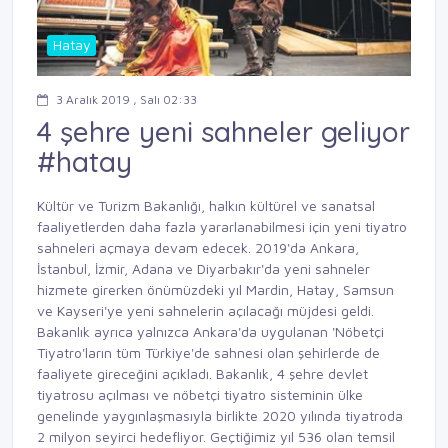
Hatay
3 Aralık 2019 , Salı 02:33
4 şehre yeni sahneler geliyor
#hatay
Kültür ve Turizm Bakanlığı, halkın kültürel ve sanatsal
faaliyetlerden daha fazla yararlanabilmesi için yeni tiyatro
sahneleri açmaya devam edecek. 2019'da Ankara,
İstanbul, İzmir, Adana ve Diyarbakır'da yeni sahneler
hizmete girerken önümüzdeki yıl Mardin, Hatay, Samsun
ve Kayseri'ye yeni sahnelerin açılacağı müjdesi geldi.
Bakanlık ayrıca yalnızca Ankara'da uygulanan 'Nöbetçi
Tiyatro'ların tüm Türkiye'de sahnesi olan şehirlerde de
faaliyete gireceğini açıkladı. Bakanlık, 4 şehre devlet
tiyatrosu açılması ve nöbetçi tiyatro sisteminin ülke
genelinde yaygınlaşmasıyla birlikte 2020 yılında tiyatroda
2 milyon seyirci hedefliyor. Geçtiğimiz yıl 536 olan temsil