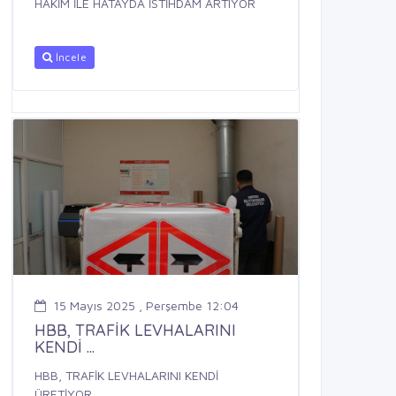
HAKİM İLE HATAYDA İSTİHDAM ARTIYOR
İncele
15 Mayıs 2025 , Perşembe 12:04
HBB, TRAFİK LEVHALARINI
KENDİ ...
HBB, TRAFİK LEVHALARINI KENDİ
ÜRETİYOR