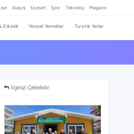
Firma Ekle
Kayıt Ol
Giriş Yap
kiye
Asayiş
Siyaset
Spor
Teknoloji
Magazin
 Etkinlik
Yöresel Yemekler
Turistik Yerler
İlginizi Çekebilir