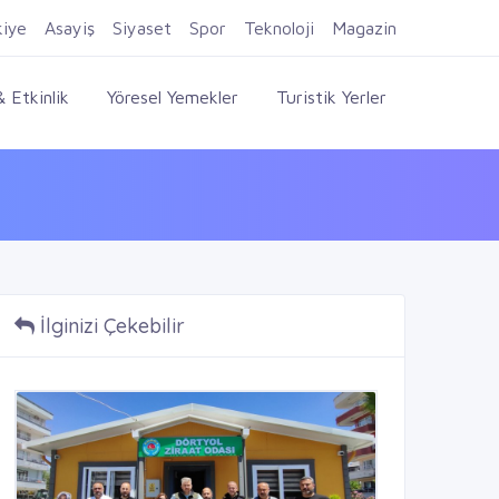
Firma Ekle
Kayıt Ol
Giriş Yap
kiye
Asayiş
Siyaset
Spor
Teknoloji
Magazin
 Etkinlik
Yöresel Yemekler
Turistik Yerler
İlginizi Çekebilir