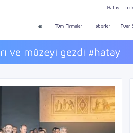
Hatay
Tür
Tüm Firmalar
Haberler
Fuar &
rı ve müzeyi gezdi #hatay