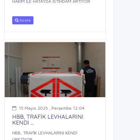
HAKİM İLE HATAYDA İSTİHDAM ARTIYOR
İncele
15 Mayıs 2025 , Perşembe 12:04
HBB, TRAFİK LEVHALARINI
KENDİ ...
HBB, TRAFİK LEVHALARINI KENDİ
ÜRETİYOR