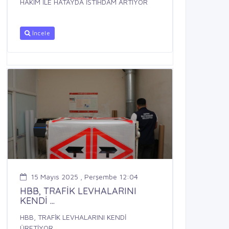
HAKİM İLE HATAYDA İSTİHDAM ARTIYOR
İncele
15 Mayıs 2025 , Perşembe 12:04
HBB, TRAFİK LEVHALARINI
KENDİ ...
HBB, TRAFİK LEVHALARINI KENDİ
ÜRETİYOR