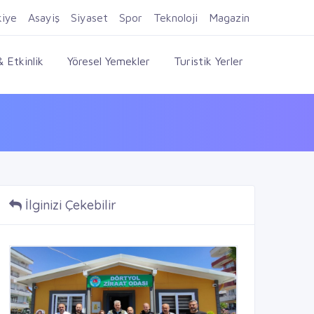
Firma Ekle
Kayıt Ol
Giriş Yap
kiye
Asayiş
Siyaset
Spor
Teknoloji
Magazin
 Etkinlik
Yöresel Yemekler
Turistik Yerler
İlginizi Çekebilir