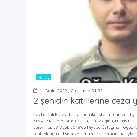
Hatay
11 Aralık 2019 , Çarşamba 01:31
2 şehidin katillerine ceza
Zeytin
Dalı Harekatı sırasında iki askerin şehit edildiğ
YPG/PKK'lı teröristten 7'si üçer kez ağırlaştırılmış mü
çarptırıldı. 23 Ocak 2018'de Piyade Üsteğmen Oğuz
şehit olduğu çatışma ve cenazelerinin kaçırılmasıyla il