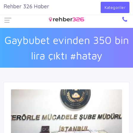
Rehber 326 Haber
Firma Ekle
Kayıt Ol
Giriş Yap
Kategoriler
Gaybubet evinden 350 bin
lira çıktı #hatay