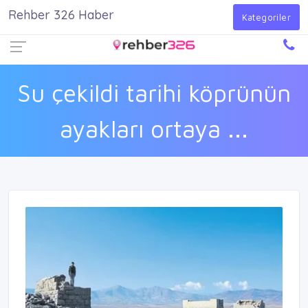
Rehber 326 Haber
Firma Ekle
Kayıt Ol
Giriş Yap
Kategoriler
Su çekildi tarihi köprünün
ayakları ortaya ...