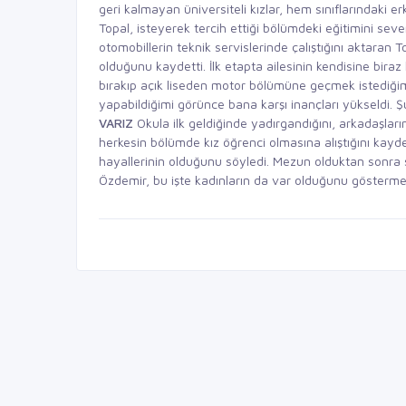
geri kalmayan üniversiteli kızlar, hem sınıflarındaki e
Topal, isteyerek tercih ettiği bölümdeki eğitimini se
otomobillerin teknik servislerinde çalıştığını aktaran 
olduğunu kaydetti. İlk etapta ailesinin kendisine biraz 
bırakıp açık liseden motor bölümüne geçmek istedi
yapabildiğimi görünce bana karşı inançları yükseldi. 
VARIZ
Okula ilk geldiğinde yadırgandığını, arkadaşların
herkesin bölümde kız öğrenci olmasına alıştığını kayd
hayallerinin olduğunu söyledi. Mezun olduktan sonra 
Özdemir, bu işte kadınların da var olduğunu göstermek i