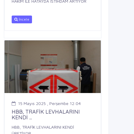
HAKİM İLE HATAYDA İSTİHDAM ARTIYOR
İncele
15 Mayıs 2025 , Perşembe 12:04
HBB, TRAFİK LEVHALARINI
KENDİ ...
HBB, TRAFİK LEVHALARINI KENDİ
ÜRETİYOR