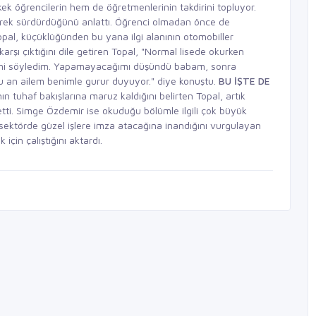
rkek öğrencilerin hem de öğretmenlerinin takdirini topluyor.
verek sürdürdüğünü anlattı. Öğrenci olmadan önce de
Topal, küçüklüğünden bu yana ilgi alanının otomobiller
karşı çıktığını dile getiren Topal, "Normal lisede okurken
ğimi söyledim. Yapamayacağımı düşündü babam, sonra
Şu an ailem benimle gurur duyuyor." diye konuştu.
BU İŞTE DE
ın tuhaf bakışlarına maruz kaldığını belirten Topal, artık
etti. Simge Özdemir ise okuduğu bölümle ilgili çok büyük
sektörde güzel işlere imza atacağına inandığını vurgulayan
çin çalıştığını aktardı.