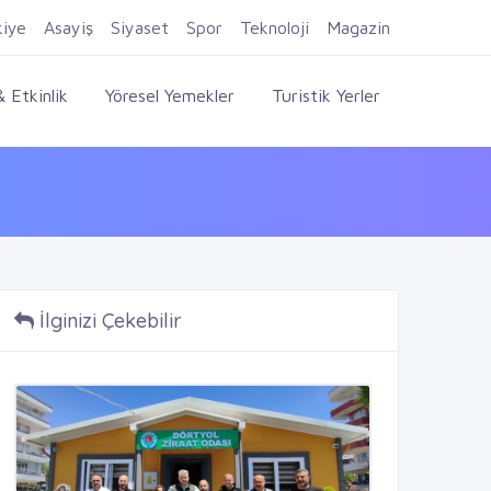
Firma Ekle
Kayıt Ol
Giriş Yap
kiye
Asayiş
Siyaset
Spor
Teknoloji
Magazin
 Etkinlik
Yöresel Yemekler
Turistik Yerler
İlginizi Çekebilir