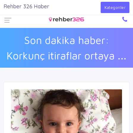
Rehber 326 Haber
Firma Ekle
Kayıt Ol
Giriş Yap
Kategoriler
Son dakika haber:
Korkunç itiraflar ortaya ...