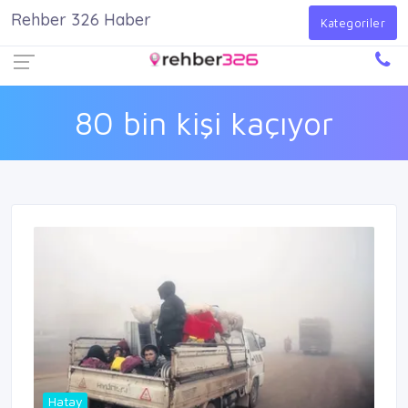
Rehber 326 Haber
Firma Ekle
Kayıt Ol
Giriş Yap
Kategoriler
80 bin kişi kaçıyor
Hatay