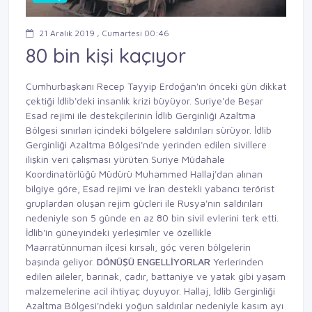
21 Aralık 2019 , Cumartesi 00:46
80 bin kişi kaçıyor
Cumhurbaşkanı Recep Tayyip Erdoğan'ın önceki gün dikkat
çektiği İdlib'deki insanlık krizi büyüyor. Suriye'de Beşar
Esad rejimi ile destekçilerinin İdlib Gerginliği Azaltma
Bölgesi sınırları içindeki bölgelere saldırıları sürüyor. İdlib
Gerginliği Azaltma Bölgesi'nde yerinden edilen sivillere
ilişkin veri çalışması yürüten Suriye Müdahale
Koordinatörlüğü Müdürü Muhammed Hallaj'dan alınan
bilgiye göre, Esad rejimi ve İran destekli yabancı terörist
gruplardan oluşan rejim güçleri ile Rusya'nın saldırıları
nedeniyle son 5 günde en az 80 bin sivil evlerini terk etti.
İdlib'in güneyindeki yerleşimler ve özellikle
Maarratünnuman ilçesi kırsalı, göç veren bölgelerin
başında geliyor.
DÖNÜŞÜ ENGELLİYORLAR
Yerlerinden
edilen aileler, barınak, çadır, battaniye ve yatak gibi yaşam
malzemelerine acil ihtiyaç duyuyor. Hallaj, İdlib Gerginliği
Azaltma Bölgesi'ndeki yoğun saldırılar nedeniyle kasım ayı