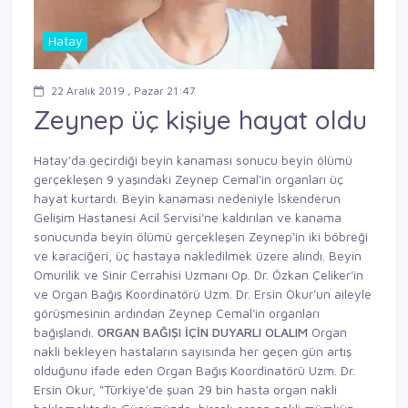
Hatay
22 Aralık 2019 , Pazar 21:47
Zeynep üç kişiye hayat oldu
Hatay'da geçirdiği beyin kanaması sonucu beyin ölümü
gerçekleşen 9 yaşındaki Zeynep Cemal'in organları üç
hayat kurtardı. Beyin kanaması nedeniyle İskenderun
Gelişim Hastanesi Acil Servisi'ne kaldırılan ve kanama
sonucunda beyin ölümü gerçekleşen Zeynep'in iki böbreği
ve karaciğeri, üç hastaya nakledilmek üzere alındı. Beyin
Omurilik ve Sinir Cerrahisi Uzmanı Op. Dr. Özkan Çeliker'in
ve Organ Bağış Koordinatörü Uzm. Dr. Ersin Okur'un aileyle
görüşmesinin ardından Zeynep Cemal'in organları
bağışlandı.
ORGAN BAĞIŞI İÇİN DUYARLI OLALIM
Organ
nakli bekleyen hastaların sayısında her geçen gün artış
olduğunu ifade eden Organ Bağış Koordinatörü Uzm. Dr.
Ersin Okur, "Türkiye'de şuan 29 bin hasta organ nakli