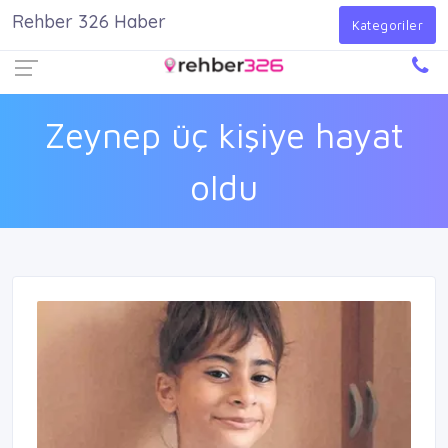
Rehber 326 Haber
Firma Ekle
Kayıt Ol
Giriş Yap
Kategoriler
Zeynep üç kişiye hayat
oldu