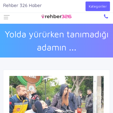
Rehber 326 Haber
Firma Ekle
Kayıt Ol
Giriş Yap
Kategoriler
Yolda yürürken tanımadığı
adamın ...