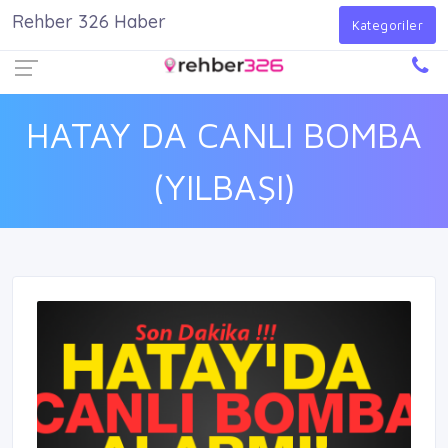
Rehber 326 Haber
Firma Ekle
Kayıt Ol
Giriş Yap
Kategoriler
HATAY DA CANLI BOMBA
(YILBAŞI)