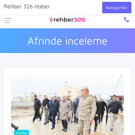
Rehber 326 Haber
Firma Ekle
Kayıt Ol
Giriş Yap
Kategoriler
Afrinde inceleme
Hatay