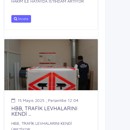
HAKİM İLE HATAYDA İSTİHDAM ARTIYOR
İncele
15 Mayıs 2025 , Perşembe 12:04
HBB, TRAFİK LEVHALARINI
KENDİ ...
HBB, TRAFİK LEVHALARINI KENDİ
ÜRETİYOR