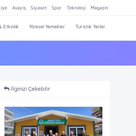
Firma Ekle
Kayıt Ol
Giriş Yap
kiye
Asayiş
Siyaset
Spor
Teknoloji
Magazin
 Etkinlik
Yöresel Yemekler
Turistik Yerler
İlginizi Çekebilir