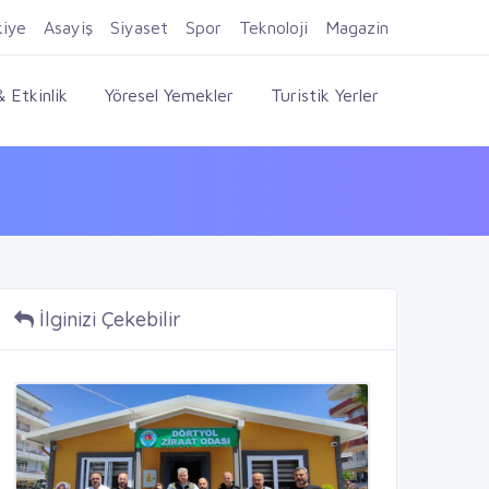
Firma Ekle
Kayıt Ol
Giriş Yap
kiye
Asayiş
Siyaset
Spor
Teknoloji
Magazin
 Etkinlik
Yöresel Yemekler
Turistik Yerler
İlginizi Çekebilir