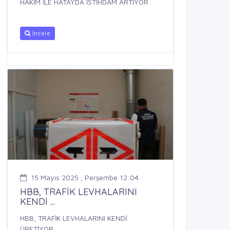
HAKİM İLE HATAYDA İSTİHDAM ARTIYOR
İncele
15 Mayıs 2025 , Perşembe 12:04
HBB, TRAFİK LEVHALARINI
KENDİ ...
HBB, TRAFİK LEVHALARINI KENDİ
ÜRETİYOR