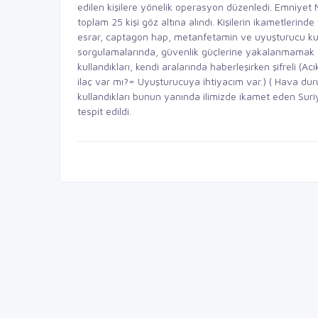
edilen kişilere yönelik operasyon düzenledi. Emniyet
toplam 25 kişi göz altına alındı. Kişilerin ikametlerin
esrar, captagon hap, metanfetamin ve uyuşturucu kulla
sorgulamalarında, güvenlik güçlerine yakalanmamak ve
kullandıkları, kendi aralarında haberleşirken şifreli 
ilaç var mı?= Uyuşturucuya ihtiyacım var.) ( Hava duru
kullandıkları bunun yanında ilimizde ikamet eden Suriy
tespit edildi.