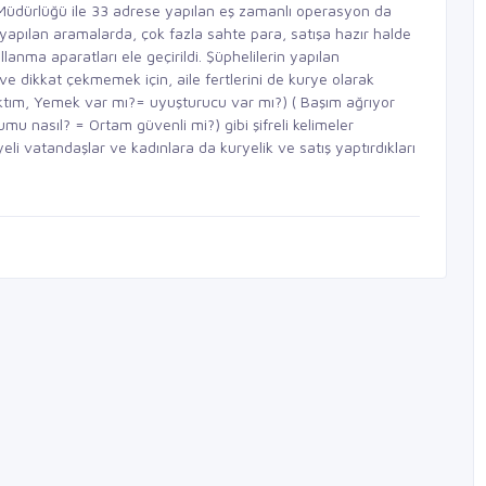
 Müdürlüğü ile 33 adrese yapılan eş zamanlı operasyon da
de yapılan aramalarda, çok fazla sahte para, satışa hazır halde
nma aparatları ele geçirildi. Şüphelilerin yapılan
 dikkat çekmemek için, aile fertlerini de kurye olarak
(Acıktım, Yemek var mı?= uyuşturucu var mı?) ( Başım ağrıyor
mu nasıl? = Ortam güvenli mi?) gibi şifreli kelimeler
eli vatandaşlar ve kadınlara da kuryelik ve satış yaptırdıkları