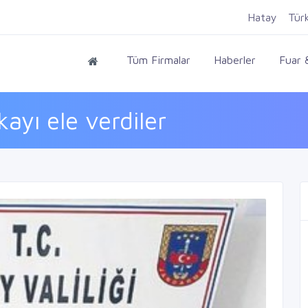
Hatay
Tür
Tüm Firmalar
Haberler
Fuar &
kayı ele verdiler