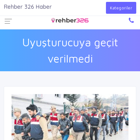
Rehber 326 Haber
Firma Ekle
Kayıt Ol
Giriş Yap
Kategoriler
Uyuşturucuya geçit
verilmedi