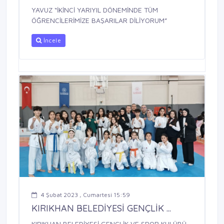
YAVUZ “İKİNCİ YARIYIL DÖNEMİNDE TÜM
ÖĞRENCİLERİMİZE BAŞARILAR DİLİYORUM”
İncele
4 Şubat 2023 , Cumartesi 15:59
KIRIKHAN BELEDİYESİ GENÇLİK ...
KIRIKHAN BELEDİYESİ GENÇLİK VE SPOR KULÜBÜ