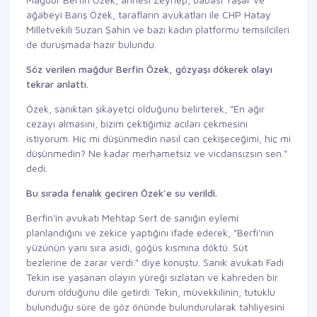
ağabeyi Barış Özek, tarafların avukatları ile CHP Hatay
Milletvekili Suzan Şahin ve bazı kadın platformu temsilcileri
de duruşmada hazır bulundu.
Söz verilen mağdur Berfin Özek, gözyaşı dökerek olayı
tekrar anlattı.
Özek, sanıktan şikayetçi olduğunu belirterek, "En ağır
cezayı almasını, bizim çektiğimiz acıları çekmesini
istiyorum. Hiç mi düşünmedin nasıl can çekişeceğimi, hiç mi
düşünmedin? Ne kadar merhametsiz ve vicdansızsın sen."
dedi.
Bu sırada fenalık geçiren Özek'e su verildi.
Berfin'in avukatı Mehtap Sert de sanığın eylemi
planlandığını ve zekice yaptığını ifade ederek, "Berfi'nin
yüzünün yanı sıra asidi, göğüs kısmına döktü. Süt
bezlerine de zarar verdi." diye konuştu. Sanık avukatı Fadi
Tekin ise yaşanan olayın yüreği sızlatan ve kahreden bir
durum olduğunu dile getirdi. Tekin, müvekkilinin, tutuklu
bulunduğu süre de göz önünde bulundurularak tahliyesini