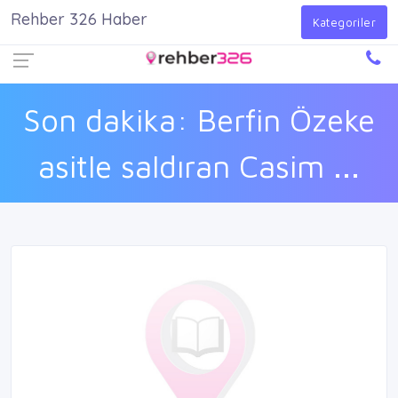
Rehber 326 Haber
Firma Ekle
Kayıt Ol
Giriş Yap
Kategoriler
Son dakika: Berfin Özeke
asitle saldıran Casim ...