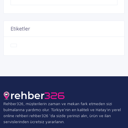
Etiketler
Rehber326, müşterilerin zaman ve mekan fark etmeden sizi
bulmalarına yardımcı olur. Türkiye’nin en kaliteli ve Hatay'ın yerel
online rehberi rehber326 ‘da sizde yerinizi alın, ürün ve ilan
servislerinden ücretsiz yararlanın.