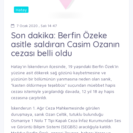
Hatay
7 Ocak 2020 , Salı 14:47
Son dakika: Berfin Özeke
asitle saldıran Casim Ozanın
cezası belli oldu
Hatay'ın İskenderun ilçesinde, 19 yaşındaki Berfin Özek'in
yüzüne asit dökerek sağ gözünü kaybetmesine ve
yüzünün bir bölümünün yanmasına neden olan sanık,
"kasten öldürmeye teşebbüs" suçundan müebbet hapis
cezası istemiyle yargılandığı davada, 12 yıl 18 ay hapis
cezasına çarptırıldı.
İskenderun 1. Ağır Ceza Mahkemesinde görülen
duruşmaya, sanık Ozan Çeltik, tutuklu bulunduğu
Osmaniye 1 Nolu T Tipi Kapalı Ceza İnfaz Kurumundan Ses
ve Görüntü Bilişim Sistemi (SEGBİS) aracılığıyla katıldı.
Mağdur Berfin Özek, annesi Zeynep, babası Yaşar ve