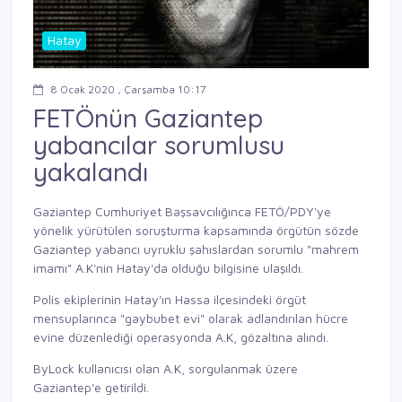
Hatay
8 Ocak 2020 , Çarşamba 10:17
FETÖnün Gaziantep
yabancılar sorumlusu
yakalandı
Gaziantep Cumhuriyet Başsavcılığınca FETÖ/PDY'ye
yönelik yürütülen soruşturma kapsamında örgütün sözde
Gaziantep yabancı uyruklu şahıslardan sorumlu "mahrem
imamı" A.K'nin Hatay'da olduğu bilgisine ulaşıldı.
Polis ekiplerinin Hatay'ın Hassa ilçesindeki örgüt
mensuplarınca "gaybubet evi" olarak adlandırılan hücre
evine düzenlediği operasyonda A.K, gözaltına alındı.
ByLock kullanıcısı olan A.K, sorgulanmak üzere
Gaziantep'e getirildi.