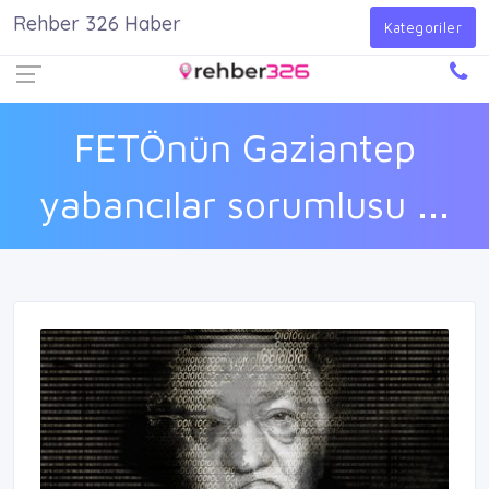
Rehber 326 Haber
Firma Ekle
Kayıt Ol
Giriş Yap
Kategoriler
FETÖnün Gaziantep
yabancılar sorumlusu ...