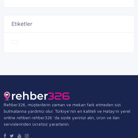
Etiketler
Rehber326, müşterilerin zaman ve mekan fark etmeden sizi
bulmalarına yardımcı olur. Türkiye’nin en kaliteli ve Hatay'ın yerel
online rehberi rehber326 ‘da sizde yerinizi alın, ürün ve ilan
servislerinden ücretsiz yararlanın.