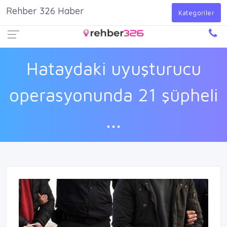
Rehber 326 Haber
Firma Ekle
Kayıt Ol
Giriş Yap
Kategoriler
Hataydaki uyuşturucu
operasyonunda 21 şüpheli
...