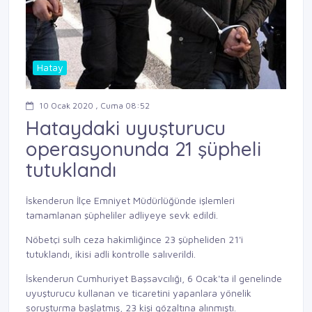
Hatay
10 Ocak 2020 , Cuma 08:52
Hataydaki uyuşturucu
operasyonunda 21 şüpheli
tutuklandı
İskenderun İlçe Emniyet Müdürlüğünde işlemleri
tamamlanan şüpheliler adliyeye sevk edildi.
Nöbetçi sulh ceza hakimliğince 23 şüpheliden 21'i
tutuklandı, ikisi adli kontrolle salıverildi.
İskenderun Cumhuriyet Başsavcılığı, 6 Ocak'ta il genelinde
uyuşturucu kullanan ve ticaretini yapanlara yönelik
soruşturma başlatmış, 23 kişi gözaltına alınmıştı.