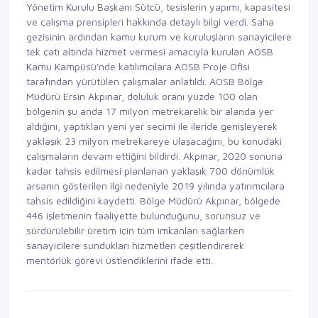
Yönetim Kurulu Başkanı Sütcü, tesislerin yapımı, kapasitesi
ve çalışma prensipleri hakkında detaylı bilgi verdi. Saha
gezisinin ardından kamu kurum ve kuruluşların sanayicilere
tek çatı altında hizmet vermesi amacıyla kurulan AOSB
Kamu Kampüsü'nde katılımcılara AOSB Proje Ofisi
tarafından yürütülen çalışmalar anlatıldı. AOSB Bölge
Müdürü Ersin Akpınar, doluluk oranı yüzde 100 olan
bölgenin şu anda 17 milyon metrekarelik bir alanda yer
aldığını, yaptıkları yeni yer seçimi ile ileride genişleyerek
yaklaşık 23 milyon metrekareye ulaşacağını, bu konudaki
çalışmaların devam ettiğini bildirdi. Akpınar, 2020 sonuna
kadar tahsis edilmesi planlanan yaklaşık 700 dönümlük
arsanın gösterilen ilgi nedeniyle 2019 yılında yatırımcılara
tahsis edildiğini kaydetti. Bölge Müdürü Akpınar, bölgede
446 işletmenin faaliyette bulunduğunu, sorunsuz ve
sürdürülebilir üretim için tüm imkanları sağlarken
sanayicilere sundukları hizmetleri çeşitlendirerek
mentörlük görevi üstlendiklerini ifade etti.