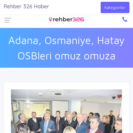
Rehber 326 Haber
Firma Ekle
Kayıt Ol
Giriş Yap
Kategoriler
Adana, Osmaniye, Hatay
OSBleri omuz omuza