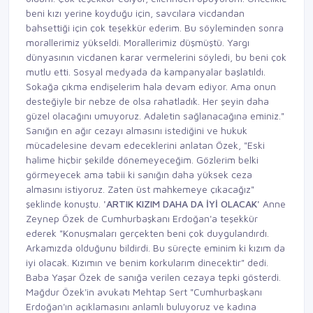
beni kızı yerine koyduğu için, savcılara vicdandan
bahsettiği için çok teşekkür ederim. Bu söyleminden sonra
morallerimiz yükseldi. Morallerimiz düşmüştü. Yargı
dünyasının vicdanen karar vermelerini söyledi, bu beni çok
mutlu etti. Sosyal medyada da kampanyalar başlatıldı.
Sokağa çıkma endişelerim hala devam ediyor. Ama onun
desteğiyle bir nebze de olsa rahatladık. Her şeyin daha
güzel olacağını umuyoruz. Adaletin sağlanacağına eminiz."
Sanığın en ağır cezayı almasını istediğini ve hukuk
mücadelesine devam edeceklerini anlatan Özek, "Eski
halime hiçbir şekilde dönemeyeceğim. Gözlerim belki
görmeyecek ama tabii ki sanığın daha yüksek ceza
almasını istiyoruz. Zaten üst mahkemeye çıkacağız"
şeklinde konuştu.
'ARTIK KIZIM DAHA DA İYİ OLACAK'
Anne
Zeynep Özek de Cumhurbaşkanı Erdoğan'a teşekkür
ederek "Konuşmaları gerçekten beni çok duygulandırdı.
Arkamızda olduğunu bildirdi. Bu süreçte eminim ki kızım da
iyi olacak. Kızımın ve benim korkularım dinecektir" dedi.
Baba Yaşar Özek de sanığa verilen cezaya tepki gösterdi.
Mağdur Özek'in avukatı Mehtap Sert "Cumhurbaşkanı
Erdoğan'ın açıklamasını anlamlı buluyoruz ve kadına