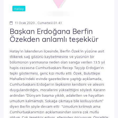
Hatay
11 Ocak 2020 , Cumartesi 01:41
Başkan Erdoğana Berfin
Özekden anlamlı teşekkür
Hatay'ın İskenderun ilçesinde, Berfin Özek'in yüzüne asit
dökerek sağ gözünü kaybetmesine ve yüzünün bir
bölümünün yanmasına neden olan sanığa verilen 13.5 yıl
hapis cezasına Cumhurbaşkanı Recep Tayyip Erdoğan'ın
tepki göstermesi, genç kızı mutlu etti. Özek, Buluttepe
Mahallesi'ndeki evinde gazetecilere yaptığı açıklamada,
Cumhurbaşkanı Erdoğan'ın tepkisinin kendisini ve ailesini
duygulandırdığını, morallerini yükselttiğini söyledi. Kararın
ardından "Dünyam başıma yıkıldı, adaletten ve hayattan
umudum kalmamıştı. Sokağa çıkmaya bile korkuyordum"
diyen Berfin şöyle devam etti: "Umudum kırılmıştı ama
Cumhurbaşkanımızın açıklamasından sonra çok mutlu
oldum. Çok teşekkür ediyor, ellerinden öpüyorum. Öncelikle