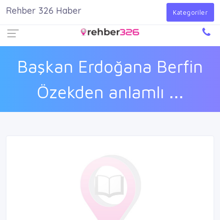
Rehber 326 Haber
Firma Ekle
Kayıt Ol
Giriş Yap
Kategoriler
Başkan Erdoğana Berfin
Özekden anlamlı ...