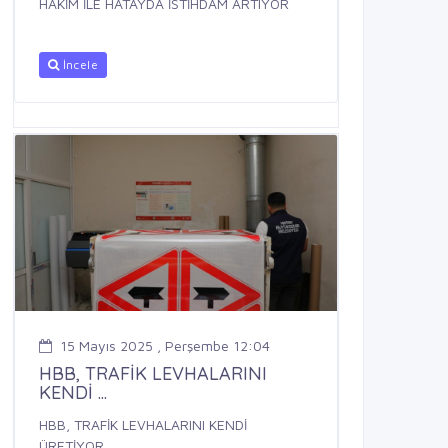
HAKİM İLE HATAYDA İSTİHDAM ARTIYOR
İncele
15 Mayıs 2025 , Perşembe 12:04
HBB, TRAFİK LEVHALARINI
KENDİ ...
HBB, TRAFİK LEVHALARINI KENDİ
ÜRETİYOR