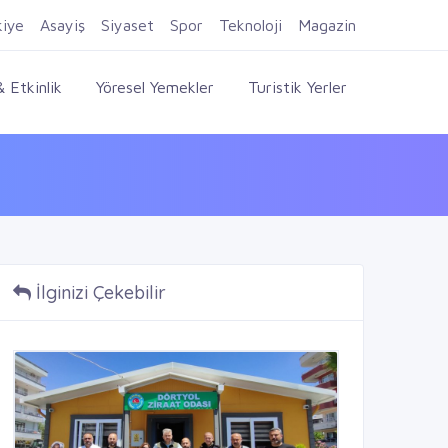
Firma Ekle
Kayıt Ol
Giriş Yap
kiye
Asayiş
Siyaset
Spor
Teknoloji
Magazin
 Etkinlik
Yöresel Yemekler
Turistik Yerler
İlginizi Çekebilir