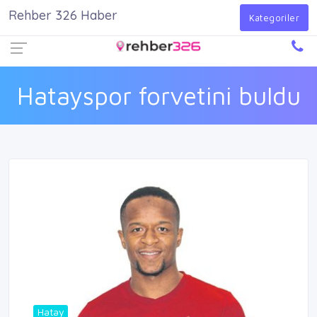
Rehber 326 Haber
Firma Ekle
Kayıt Ol
Giriş Yap
Kategoriler
Hatayspor forvetini buldu
Hatay