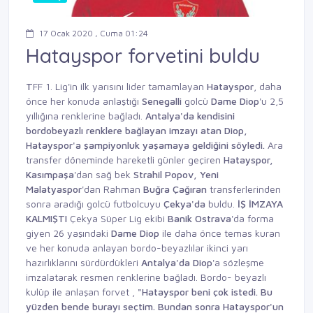
17 Ocak 2020 , Cuma 01:24
Hatayspor forvetini buldu
T
FF 1. Lig'in ilk yarısını lider tamamlayan
Hatayspor
, daha
önce her konuda anlaştığı
Senegalli
golcü
Dame
Diop
'u 2,5
yıllığına renklerine bağladı.
Antalya'da kendisini
bordobeyazlı
renklere bağlayan imzayı
atan Diop,
Hatayspor'a şampiyonluk
yaşamaya geldiğini söyledi.
Ara
transfer döneminde hareketli günler geçiren
Hatayspor,
Kasımpaşa
'dan sağ bek
Strahil Popov,
Yeni
Malatyaspor
'dan Rahman
Buğra Çağıran
transferlerinden
sonra aradığı golcü futbolcuyu
Çekya'da
buldu.
İŞ İMZAYA
KALMIŞTI
Çekya Süper Lig ekibi
Banik
Ostrava
'da forma
giyen 26 yaşındaki
Dame
Diop
ile daha önce temas kuran
ve her konuda anlayan bordo-beyazlılar ikinci yarı
hazırlıklarını sürdürdükleri
Antalya'da
Diop
'a sözleşme
imzalatarak resmen renklerine bağladı. Bordo- beyazlı
kulüp ile anlaşan forvet ,
"Hatayspor beni çok istedi.
Bu
yüzden bende
burayı seçtim. Bundan
sonra Hatayspor'un