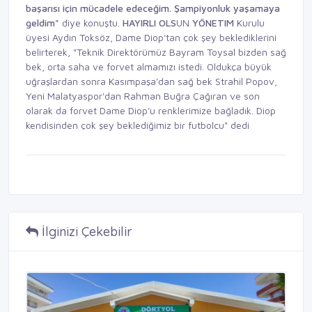
başarısı için mücadele
edeceğim. Şampiyonluk
yaşamaya
geldim"
diye konuştu.
HAYIRLI OLS
UN
YÖNETIM
Kurulu
üyesi Aydın Toksöz, Dame Diop'tan çok şey beklediklerini
belirterek, "Teknik Direktörümüz Bayram Toysal bizden sağ
bek, orta saha ve forvet almamızı istedi. Oldukça büyük
uğraşlardan sonra Kasımpaşa'dan sağ bek Strahil Popov,
Yeni Malatyaspor'dan Rahman Buğra Çağıran ve son
olarak da forvet Dame Diop'u renklerimize bağladık. Diop
kendisinden çok şey beklediğimiz bir futbolcu" dedi
İlginizi Çekebilir