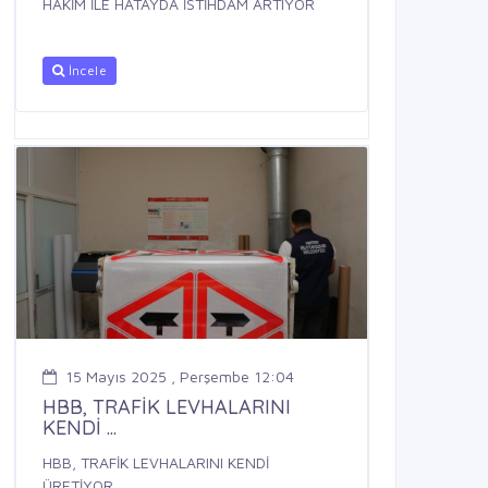
HAKİM İLE HATAYDA İSTİHDAM ARTIYOR
İncele
15 Mayıs 2025 , Perşembe 12:04
HBB, TRAFİK LEVHALARINI
KENDİ ...
HBB, TRAFİK LEVHALARINI KENDİ
ÜRETİYOR