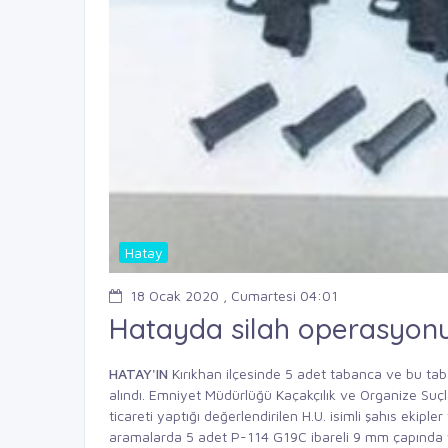
Hatay
18 Ocak 2020 , Cumartesi 04:01
Hatayda silah operasyon
HATAY'IN
Kırıkhan ilçesinde 5 adet tabanca ve bu tabanca
alındı. Emniyet Müdürlüğü Kaçakçılık ve Organize Suçl
ticareti yaptığı değerlendirilen H.U. isimli şahıs ekip
aramalarda 5 adet P-114 G19C ibareli 9 mm çapında tab