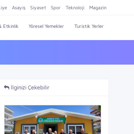
Firma Ekle
Kayıt Ol
Giriş Yap
kiye
Asayiş
Siyaset
Spor
Teknoloji
Magazin
 Etkinlik
Yöresel Yemekler
Turistik Yerler
İlginizi Çekebilir