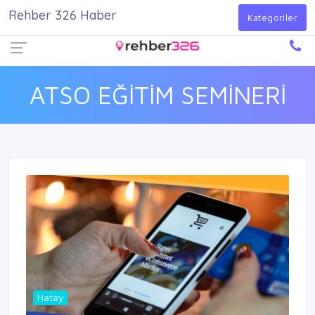
Rehber 326 Haber
Firma Ekle
Kayıt Ol
Giriş Yap
Kategoriler
ATSO EĞİTİM SEMİNERİ
Hatay